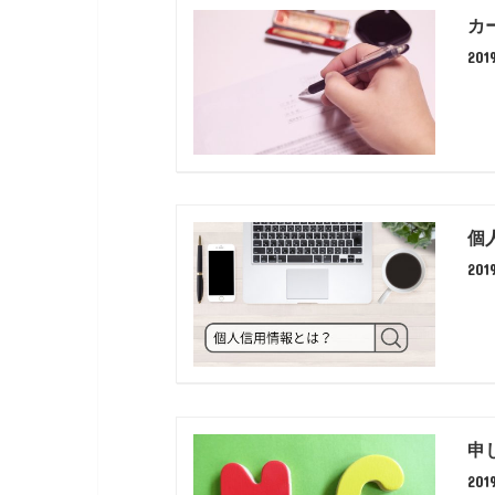
カ
201
個
20
申
20