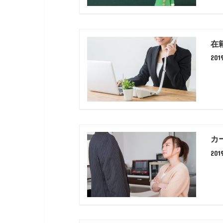
在
20
カ
20