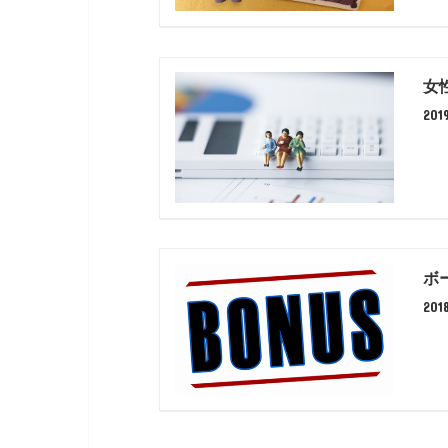
女
20
ボ
201