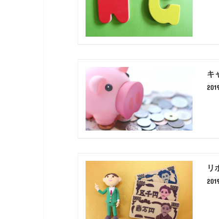
キ
20
リ
20